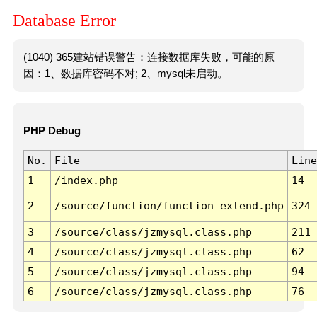
Database Error
(1040) 365建站错误警告：连接数据库失败，可能的原
因：1、数据库密码不对; 2、mysql未启动。
PHP Debug
No.
File
Line
1
/index.php
14
2
/source/function/function_extend.php
324
3
/source/class/jzmysql.class.php
211
4
/source/class/jzmysql.class.php
62
5
/source/class/jzmysql.class.php
94
6
/source/class/jzmysql.class.php
76