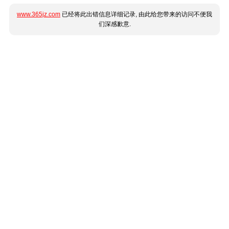
www.365jz.com
已经将此出错信息详细记录, 由此给您带来的访问不便我
们深感歉意.