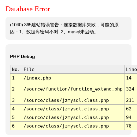
Database Error
(1040) 365建站错误警告：连接数据库失败，可能的原
因：1、数据库密码不对; 2、mysql未启动。
PHP Debug
No.
File
Line
1
/index.php
14
2
/source/function/function_extend.php
324
3
/source/class/jzmysql.class.php
211
4
/source/class/jzmysql.class.php
62
5
/source/class/jzmysql.class.php
94
6
/source/class/jzmysql.class.php
76