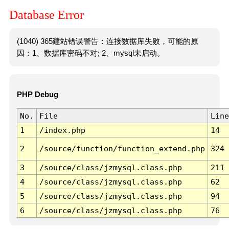
Database Error
(1040) 365建站错误警告：连接数据库失败，可能的原
因：1、数据库密码不对; 2、mysql未启动。
PHP Debug
No.
File
Line
1
/index.php
14
2
/source/function/function_extend.php
324
3
/source/class/jzmysql.class.php
211
4
/source/class/jzmysql.class.php
62
5
/source/class/jzmysql.class.php
94
6
/source/class/jzmysql.class.php
76