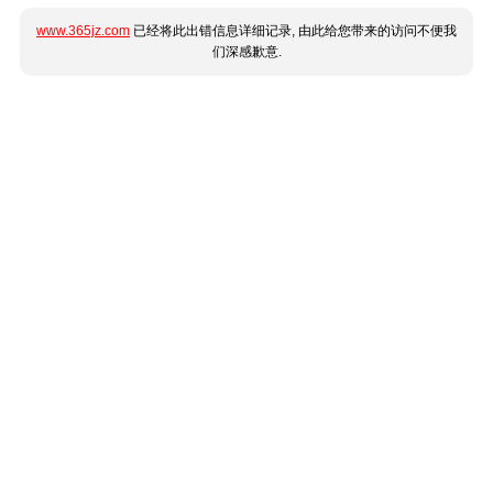
www.365jz.com
已经将此出错信息详细记录, 由此给您带来的访问不便我
们深感歉意.