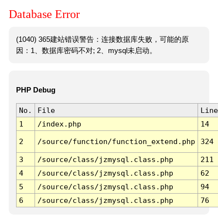
Database Error
(1040) 365建站错误警告：连接数据库失败，可能的原
因：1、数据库密码不对; 2、mysql未启动。
PHP Debug
No.
File
Line
1
/index.php
14
2
/source/function/function_extend.php
324
3
/source/class/jzmysql.class.php
211
4
/source/class/jzmysql.class.php
62
5
/source/class/jzmysql.class.php
94
6
/source/class/jzmysql.class.php
76