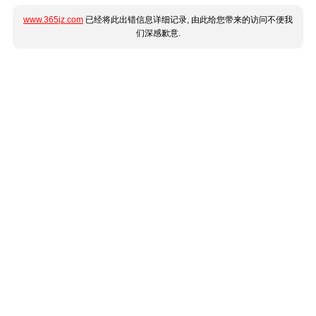
www.365jz.com
已经将此出错信息详细记录, 由此给您带来的访问不便我
们深感歉意.