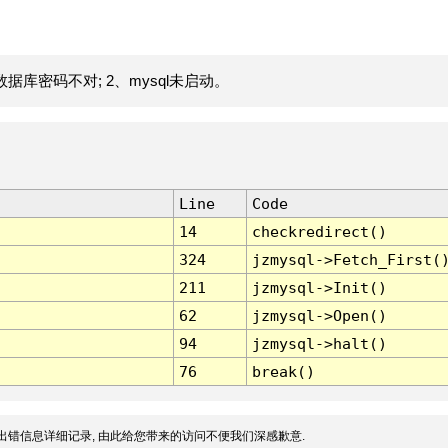
据库密码不对; 2、mysql未启动。
Line
Code
14
checkredirect()
324
jzmysql->Fetch_First(
211
jzmysql->Init()
62
jzmysql->Open()
94
jzmysql->halt()
76
break()
出错信息详细记录, 由此给您带来的访问不便我们深感歉意.