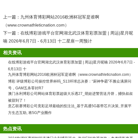
上一篇：
九州体育博彩网站2016欧洲杯冠军是谁啊
（www.crownathleticnation.com）
下一篇：
在线博彩游戏平台官网湖北武汉体育彩票加盟 | 周运|星月呢
喃 2026年6月7日 - 6月13日 十二星座一周预计
相关资讯
在线博彩游戏平台官网湖北武汉体育彩票加盟 | 周运|星月呢喃 2026年6月7日 -
6月13日 十
九州体育博彩网站2016欧洲杯冠军是谁啊（www.crownathleticnation.com）
博彩 评级博彩公司操控世界杯吗_S13环球总决赛：“厨神争霸”不雅众满屏问
号，GAM五杀零封R7
澳门永利博彩公司网站体育彩票超级大乐透27_萌娃进警营送月饼，捕快叔叔
被甜到了！
意乙联赛博彩公司竟彩足球最稳的投注法_基于高通5G基带芯片决策, 开展平
方生态互助, 将5G产业圈作
热点资讯