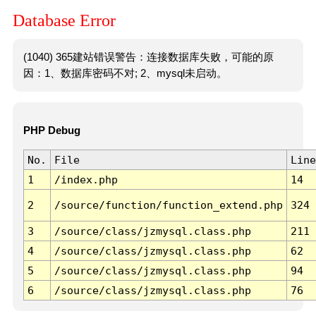
Database Error
(1040) 365建站错误警告：连接数据库失败，可能的原
因：1、数据库密码不对; 2、mysql未启动。
PHP Debug
No.
File
Line
1
/index.php
14
2
/source/function/function_extend.php
324
3
/source/class/jzmysql.class.php
211
4
/source/class/jzmysql.class.php
62
5
/source/class/jzmysql.class.php
94
6
/source/class/jzmysql.class.php
76