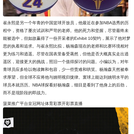
崔永熙是另一个年青的中国篮球开放员，他最近在参加NBA选秀的历
程中，资格了屡次试训和严苛的老师。他的死力和坚握，尽管最终未
能被选中，但如故赢得了一份开采者的Exhibit 10契约，展示了他对梦
思的执着和追求。与崔永熙比拟，杨瀚森现在的老师和比赛环境相对
更为练习和逍遥。尽管在国表里备受蔼然，但他是否大概真实走出逍
遥区，迎接更大的挑战，照旧一个值得探讨的问题。小编以为，对年
青球员应多给以饱读舞和包容，少一些责难和哄笑。杨瀚森天然被奉
求厚望，但全球不应将他与姚明视归拢律。寰球上能达到姚明水平的
球员本就历历。NBA球探看好杨瀚森，细目是看到了他身上的后劲，
而不是现阶段的即战力。
菠菜推广平台
皇冠网址
体育彩票开彩票直播