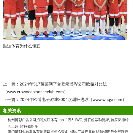
胜道体育为什么便宜
上一篇：
2024年517菠菜网平台登录博彩公司欧赔对比法
（www.crowncasinositeclub.com）
下一篇：
2024年欧博电子游戏2004欧洲杯进球（www.wuqyi.com）
相关资讯
杭州博彩广告公司招聘兴旺体育app_1夜5HWG, 曼联签蒂勒曼斯, 特罗萨德转
会土超, 维拉截胡曼
澳门博彩业转型体育彩票网点怎么查询_锂盐厂减产挺价 碳酸锂期货全线涨停