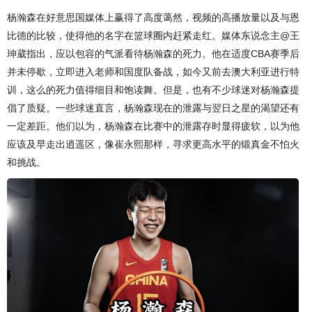
杨瀚森在好意思国媒体上赢得了高度蔼然，视频的高播放量以及与恩
比德的比较，使得他的名字在篮球圈内赶紧走红。媒体东说念主@王
珅葳指出，应以包容的气派看待杨瀚森的死力。他在适度CBA赛季后
并未停歇，立即进入老师和国度队备战，如今又前去澳大利亚进行特
训，这么的死力值得细目和饱读舞。但是，也有不少球迷对杨瀚森提
倡了质疑。一些球迷直言，杨瀚森现在的泄露与翌日之星的渴望还有
一定差距。他们以为，杨瀚森在比赛中的泄露存时显得疲软，以为他
应该及早走出逍遥区，像崔永熙那样，寻求更高水平的锻真金不怕火
和挑战。