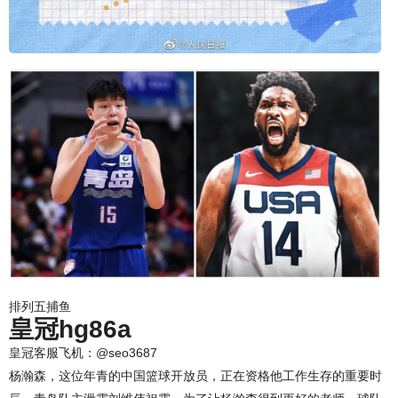
排列五捕鱼
皇冠hg86a
皇冠客服飞机：@seo3687
杨瀚森，这位年青的中国篮球开放员，正在资格他工作生存的重要时