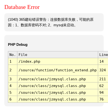
Database Error
(1040) 365建站错误警告：连接数据库失败，可能的原
因：1、数据库密码不对; 2、mysql未启动。
PHP Debug
No.
File
Line
1
/index.php
14
2
/source/function/function_extend.php
324
3
/source/class/jzmysql.class.php
211
4
/source/class/jzmysql.class.php
62
5
/source/class/jzmysql.class.php
94
6
/source/class/jzmysql.class.php
76